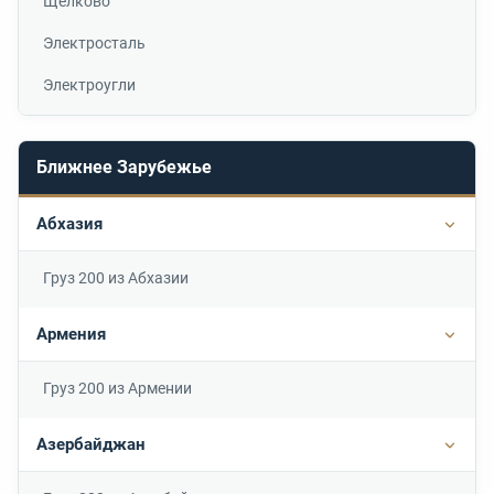
Щелково
Электросталь
Электроугли
Ближнее Зарубежье
Абхазия
Подр
Груз 200 из Абхазии
Армения
Подр
Груз 200 из Армении
Азербайджан
Подр