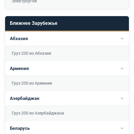
Электроугли
Ближнее Зарубежье
Абхазия
Подр
Груз 200 из Абхазии
Армения
Подр
Груз 200 из Армении
Азербайджан
Подр
Груз 200 из Азербайджана
Беларусь
Подр