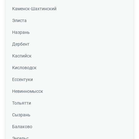
Каменск-Шахтинский
Элиста
Назрань
Дербент
Каспийск
Кисловодск
Ессентуки
Невинномысск
Тольятти
Сызрань
Балаково
Энгельс