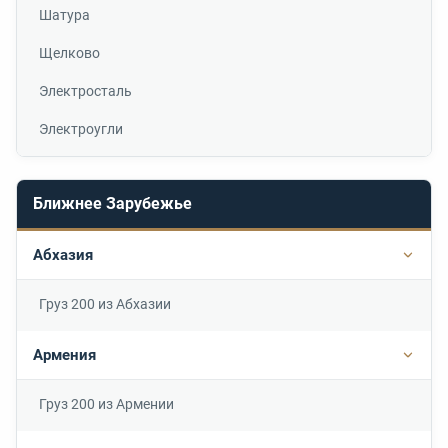
Шатура
Щелково
Электросталь
Электроугли
Ближнее Зарубежье
Абхазия
Подр
Груз 200 из Абхазии
Армения
Подр
Груз 200 из Армении