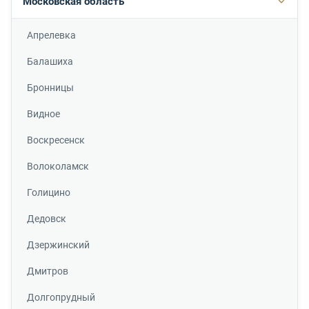
Московская область
Подр
Апрелевка
Балашиха
Бронницы
Видное
Воскресенск
Волоколамск
Голицино
Дедовск
Дзержинский
Дмитров
Долгопрудный