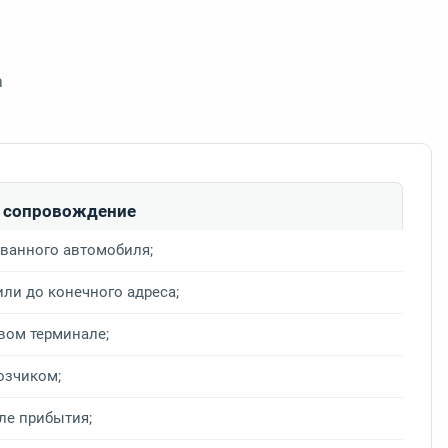
а
и сопровождение
ванного автомобиля;
или до конечного адреса;
вом терминале;
озчиком;
сле прибытия;