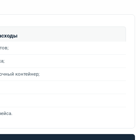
асходы
тов;
а;
вочный контейнер;
рейса.