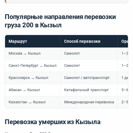
Популярные направления перевозки
груза 200 в Кызыл
Маршрут
Способ перевозки
Орие
Москва → Кызыл
Самолет
1–2 д
Санкт-Петербург → Кызыл
Самолет
1–2 д
Красноярск → Кызыл
Самолет / автотранспорт
1 ден
Абакан → Кызыл
Катафальный транспорт
5–6 ч
Казахстан → Кызыл
Международная перевозка
2–5 д
Перевозка умерших из Кызыла